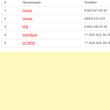
#
Организация
Телефон
1
Легион
8-902-547-83-43
2
Чердак
(3953) 415-415
3
NFB
8-950-108-25-26
4
Sport Baza
+7‒924‒622‒62‒6
5
OLYMPIA
+7‒924‒615‒60‒9