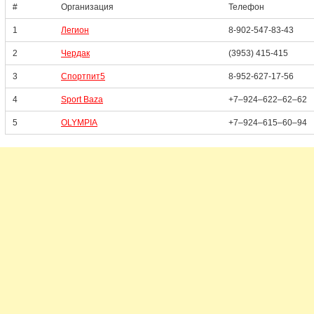
#
Организация
Телефон
1
Легион
8-902-547-83-43
2
Чердак
(3953) 415-415
3
Спортпит5
8-952-627-17-56
4
Sport Baza
+7‒924‒622‒62‒62
5
OLYMPIA
+7‒924‒615‒60‒94