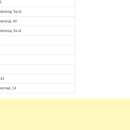
1
роезд, 5а к1
проезд, 44
роезд, 5а к1
 42
етик), 14