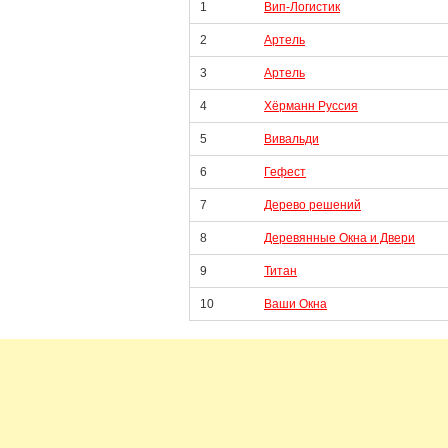
1
Вип-Логистик
2
Артель
3
Артель
4
Хёрманн Руссия
5
Вивальди
6
Гефест
7
Дерево решений
8
Деревянные Окна и Двери
9
Титан
10
Ваши Окна