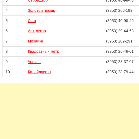
3
СтройДвор
(3953) 46-98-48
4
Золотой гвоздь
(3953) 266-198
5
Лего
(3953) 40-90-49
6
Арт-декор
(3953) 29-44-53
7
Мозаика
(3953) 209-291
8
Квадратный метр
(3953) 26-46-01
9
Versale
(3953) 28-37-07
10
Калейдоскоп
(3953) 28-79-44