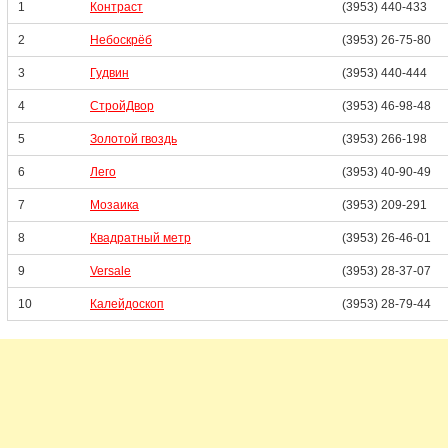
1
Контраст
(3953) 440-433
2
Небоскрёб
(3953) 26-75-80
3
Гудвин
(3953) 440-444
4
СтройДвор
(3953) 46-98-48
5
Золотой гвоздь
(3953) 266-198
6
Лего
(3953) 40-90-49
7
Мозаика
(3953) 209-291
8
Квадратный метр
(3953) 26-46-01
9
Versale
(3953) 28-37-07
10
Калейдоскоп
(3953) 28-79-44