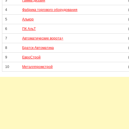
3
Гамма дизайн
4
Фабрика торгового оборудования
5
Алькор
6
ПК АльТ
7
Автоматические ворота+
8
Братск-Автоматика
9
ЕвроСтрой
10
Металлпромстрой