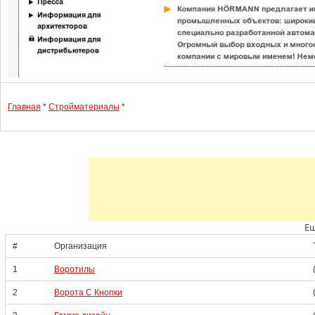
Главная
*
Стройматериалы
*
Ещ
#
Организация
1
Воротилы
2
Ворота С Кнопки