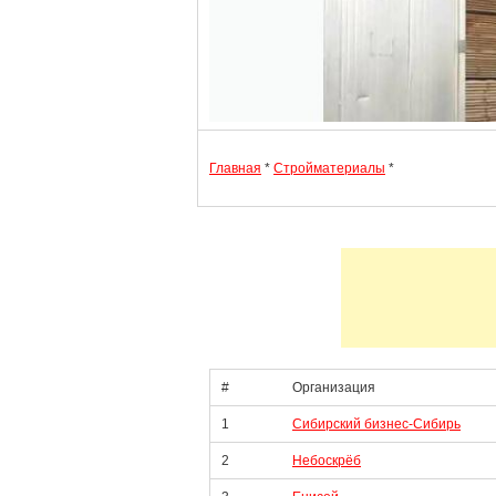
Главная
*
Стройматериалы
*
#
Организация
1
Сибирский бизнес-Сибирь
2
Небоскрёб