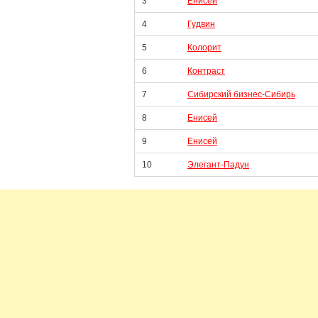
3
Енисей
4
Гудвин
5
Колорит
6
Контраст
7
Сибирский бизнес-Сибирь
8
Енисей
9
Енисей
10
Элегант-Падун