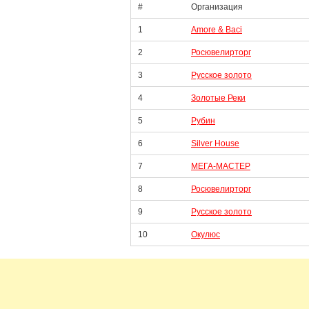
#
Организация
1
Amore & Baci
2
Росювелирторг
3
Русское золото
4
Золотые Реки
5
Рубин
6
Silver House
7
МЕГА-МАСТЕР
8
Росювелирторг
9
Русское золото
10
Окулюс