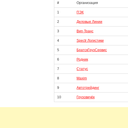
#
Организация
1
ПЭК
2
Деловые Линии
3
Вип-Транс
4
Spectr Логистики
5
БратскГрузСервис
6
Родник
7
Статус
8
Maxim
9
Автотрейдинг
10
Грузовичёк