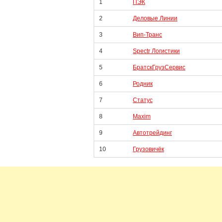
1
ПЭК
2
Деловые Линии
3
Вип-Транс
4
Spectr Логистики
5
БратскГрузСервис
6
Родник
7
Статус
8
Maxim
9
Автотрейдинг
10
Грузовичёк