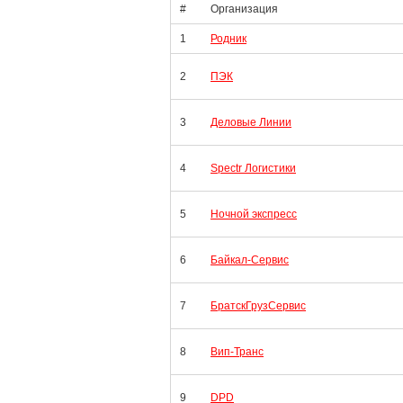
#
Организация
1
Родник
2
ПЭК
3
Деловые Линии
4
Spectr Логистики
5
Ночной экспресс
6
Байкал-Сервис
7
БратскГрузСервис
8
Вип-Транс
9
DPD