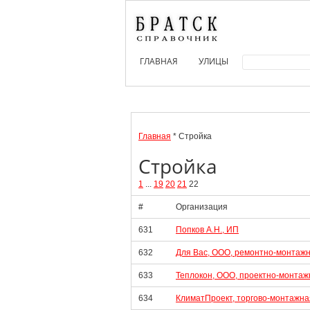
ГЛАВНАЯ
УЛИЦЫ
Главная
* Стройка
Стройка
1
...
19
20
21
22
#
Организация
631
Попков А.Н., ИП
632
Для Вас, ООО, ремонтно-монтаж
633
Теплокон, ООО, проектно-монтаж
634
КлиматПроект, торгово-монтажна