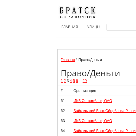
ГЛАВНАЯ
УЛИЦЫ
Главная
* Право/Деньги
Право/Деньги
1
2
3
4
5
6
...
29
#
Организация
61
ИКБ Совкомбанк, ОАО
62
Байкальский Банк Сбербанка Росси
63
ИКБ Совкомбанк, ОАО
64
Байкальский Банк Сбербанка Росси