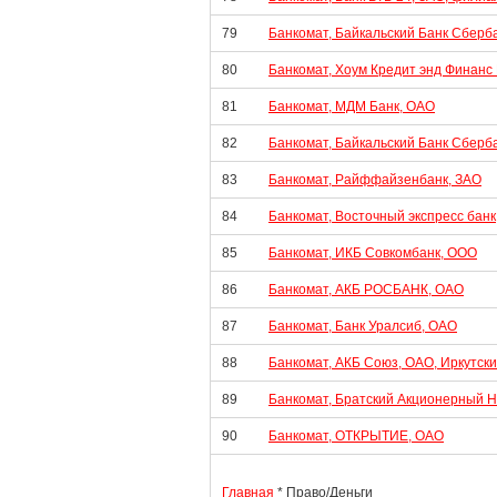
79
Банкомат, Байкальский Банк Сберба
80
Банкомат, Хоум Кредит энд Финанс
81
Банкомат, МДМ Банк, ОАО
82
Банкомат, Байкальский Банк Сберб
83
Банкомат, Райффайзенбанк, ЗАО
84
Банкомат, Восточный экспресс банк
85
Банкомат, ИКБ Совкомбанк, ООО
86
Банкомат, АКБ РОСБАНК, ОАО
87
Банкомат, Банк Уралсиб, ОАО
88
Банкомат, АКБ Союз, ОАО, Иркутск
89
Банкомат, Братский Акционерный 
90
Банкомат, ОТКРЫТИЕ, ОАО
Главная
* Право/Деньги