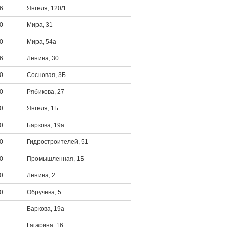
6
Янгеля, 120/1
0
Мира, 31
0
Мира, 54а
6
Ленина, 30
0
Сосновая, 3Б
0
Рябикова, 27
0
Янгеля, 1Б
0
Баркова, 19а
0
Гидростроителей, 51
0
Промышленная, 1Б
0
Ленина, 2
0
Обручева, 5
Баркова, 19а
Гагарина, 16