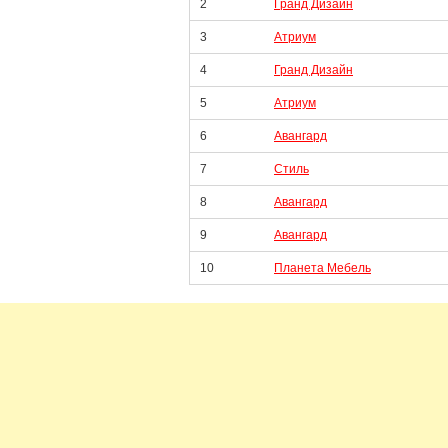
2
Гранд Дизайн
3
Атриум
4
Гранд Дизайн
5
Атриум
6
Авангард
7
Стиль
8
Авангард
9
Авангард
10
Планета Мебель