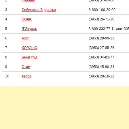
2
Фаворит
(3953) 37-63-00
3
Сибирское Здоровье
8-800-100-29-00
4
Облик
(3953) 26-71-20
5
Л`Этуаль
8-800-333-77-11 доп. 30
6
Avon
(3953) 28-99-33
7
ХОРОШО
(3953) 27-85-26
8
Беби Фуд
(3953) 34-82-77
9
Стим
(3953) 45-90-34
10
Терра
(3953) 28-18-22