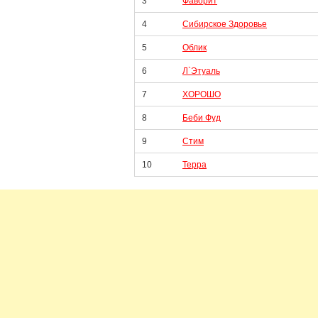
3
Фаворит
4
Сибирское Здоровье
5
Облик
6
Л`Этуаль
7
ХОРОШО
8
Беби Фуд
9
Стим
10
Терра