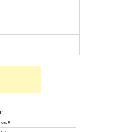
14
кая, 6