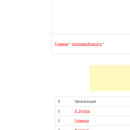
Главная
*
Здоровье/Красота
*
#
Организация
1
Л`Этуаль
2
Голицын