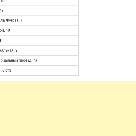
а, 4
42
ла Жукова, 7
ой, 40
1
альная, 9
риальный проезд, 7а
 8 ст3