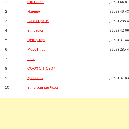
1
Cru Grand
(3953) 44-8
2
Нарине
(3953) 46-4
3
ВИКО-Братск
(3953) 285-
4
Винотека
(3953) 42-0
5
Центр Торг
(3953) 31-4
6
Море Пива
(3953) 285-
7
Лоза
8
СОЮЗ ОПТОВИК
9
Крепость
(3953) 37-8
10
Виноградная Лоза