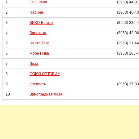
1
Cru Grand
(3953) 44-8
2
Нарине
(3953) 46-4
3
ВИКО-Братск
(3953) 285-
4
Винотека
(3953) 42-0
5
Центр Торг
(3953) 31-4
6
Море Пива
(3953) 285-
7
Лоза
8
СОЮЗ ОПТОВИК
9
Крепость
(3953) 37-8
10
Виноградная Лоза