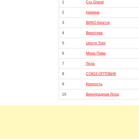
1
Cru Grand
2
Нарине
3
ВИКО-Братск
4
Винотека
5
Центр Торг
6
Море Пива
7
Лоза
8
СОЮЗ ОПТОВИК
9
Крепость
10
Виноградная Лоза