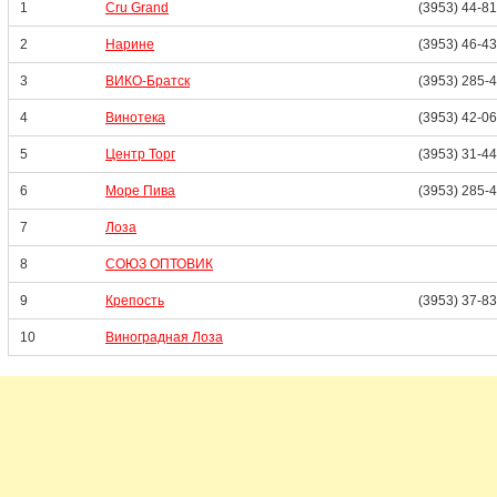
1
Cru Grand
(3953) 44-8
2
Нарине
(3953) 46-4
3
ВИКО-Братск
(3953) 285-
4
Винотека
(3953) 42-0
5
Центр Торг
(3953) 31-4
6
Море Пива
(3953) 285-
7
Лоза
8
СОЮЗ ОПТОВИК
9
Крепость
(3953) 37-8
10
Виноградная Лоза