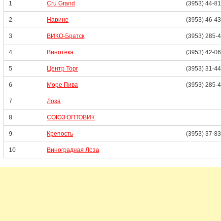
1
Cru Grand
(3953) 44-8
2
Нарине
(3953) 46-4
3
ВИКО-Братск
(3953) 285-
4
Винотека
(3953) 42-0
5
Центр Торг
(3953) 31-4
6
Море Пива
(3953) 285-
7
Лоза
8
СОЮЗ ОПТОВИК
9
Крепость
(3953) 37-8
10
Виноградная Лоза