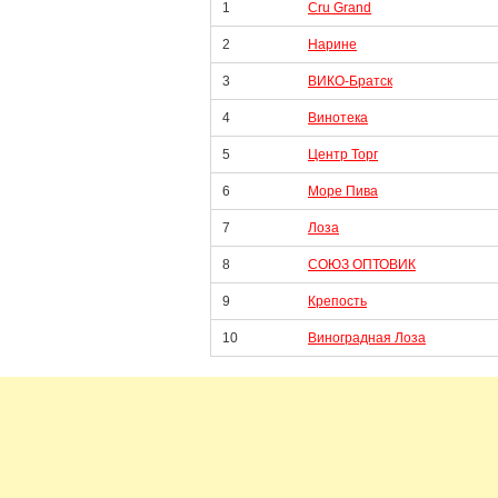
1
Cru Grand
2
Нарине
3
ВИКО-Братск
4
Винотека
5
Центр Торг
6
Море Пива
7
Лоза
8
СОЮЗ ОПТОВИК
9
Крепость
10
Виноградная Лоза