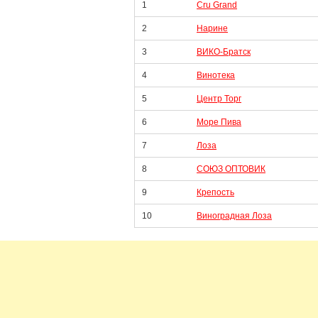
1
Cru Grand
2
Нарине
3
ВИКО-Братск
4
Винотека
5
Центр Торг
6
Море Пива
7
Лоза
8
СОЮЗ ОПТОВИК
9
Крепость
10
Виноградная Лоза