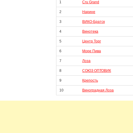
1
Cru Grand
2
Нарине
3
ВИКО-Братск
4
Винотека
5
Центр Торг
6
Море Пива
7
Лоза
8
СОЮЗ ОПТОВИК
9
Крепость
10
Виноградная Лоза