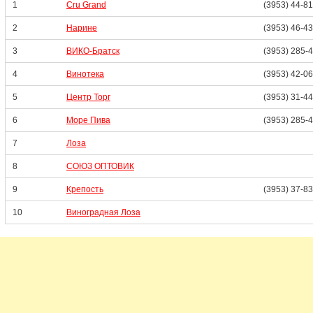
1
Cru Grand
(3953) 44-8
2
Нарине
(3953) 46-4
3
ВИКО-Братск
(3953) 285-
4
Винотека
(3953) 42-0
5
Центр Торг
(3953) 31-4
6
Море Пива
(3953) 285-
7
Лоза
8
СОЮЗ ОПТОВИК
9
Крепость
(3953) 37-8
10
Виноградная Лоза