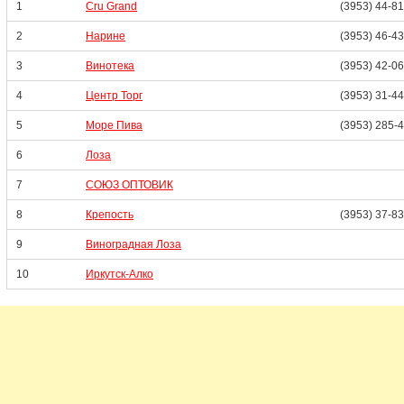
1
Cru Grand
(3953) 44-8
2
Нарине
(3953) 46-4
3
Винотека
(3953) 42-0
4
Центр Торг
(3953) 31-4
5
Море Пива
(3953) 285-
6
Лоза
7
СОЮЗ ОПТОВИК
8
Крепость
(3953) 37-8
9
Виноградная Лоза
10
Иркутск-Алко