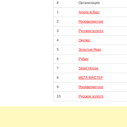
#
Организация
1
Amore & Baci
2
Росювелирторг
3
Русское золото
4
Окулюс
5
Золотые Реки
6
Рубин
7
Silver House
8
МЕГА-МАСТЕР
9
Росювелирторг
10
Русское золото