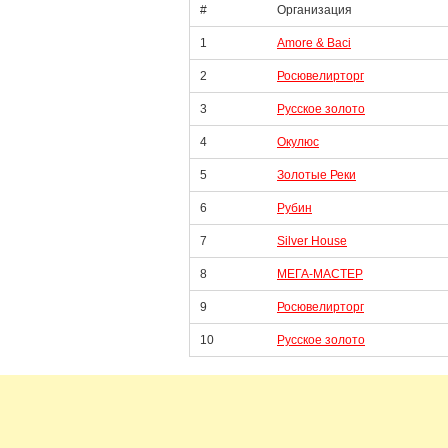
#
Организация
1
Amore & Baci
2
Росювелирторг
3
Русское золото
4
Окулюс
5
Золотые Реки
6
Рубин
7
Silver House
8
МЕГА-МАСТЕР
9
Росювелирторг
10
Русское золото