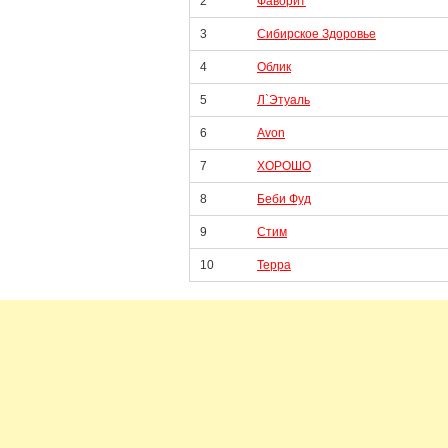
2
Фаворит
3
Сибирское Здоровье
4
Облик
5
Л`Этуаль
6
Avon
7
ХОРОШО
8
Беби Фуд
9
Стим
10
Терра