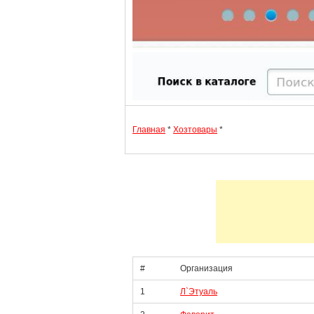
Главная
*
Хозтовары
*
#
Организация
1
Л`Этуаль