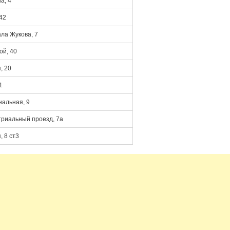
а, 4
42
ла Жукова, 7
ой, 40
, 20
1
альная, 9
риальный проезд, 7а
 8 ст3