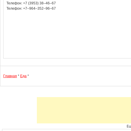
Телефон: +7 (3953) 38‒46‒67
Телефон: +7‒964‒352‒96‒67
Главная
*
Еда
*
Ещ