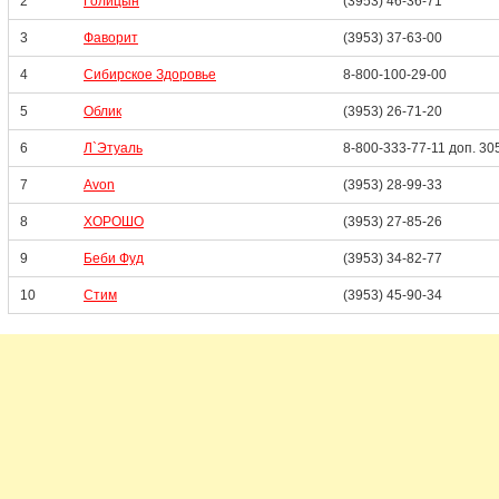
2
Голицын
(3953) 46-36-71
3
Фаворит
(3953) 37-63-00
4
Сибирское Здоровье
8-800-100-29-00
5
Облик
(3953) 26-71-20
6
Л`Этуаль
8-800-333-77-11 доп. 30
7
Avon
(3953) 28-99-33
8
ХОРОШО
(3953) 27-85-26
9
Беби Фуд
(3953) 34-82-77
10
Стим
(3953) 45-90-34