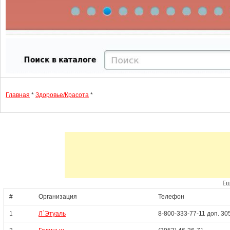
Главная
*
Здоровье/Красота
*
Ещ
#
Организация
Телефон
1
Л`Этуаль
8-800-333-77-11 доп. 30