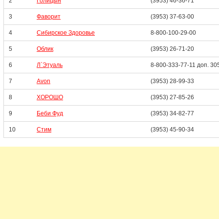
2
Голицын
(3953) 46-36-71
3
Фаворит
(3953) 37-63-00
4
Сибирское Здоровье
8-800-100-29-00
5
Облик
(3953) 26-71-20
6
Л`Этуаль
8-800-333-77-11 доп. 30
7
Avon
(3953) 28-99-33
8
ХОРОШО
(3953) 27-85-26
9
Беби Фуд
(3953) 34-82-77
10
Стим
(3953) 45-90-34