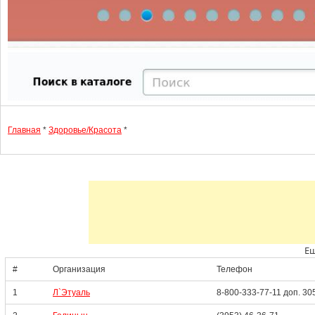
Главная
*
Здоровье/Красота
*
Ещ
#
Организация
Телефон
1
Л`Этуаль
8-800-333-77-11 доп. 30