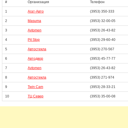
#
Организация
Телефон
1
Агат-Авто
(3953) 350-333
2
Masuma
(3953) 32-00-05
3
Avtomen
(3953) 26-43-82
4
Pit Stop
(3953) 29-60-40
5
Автостекла
(3953) 270-567
6
Автодвор
(3953) 45-77-77
7
Avtomen
(3953) 26-43-82
8
Автостекла
(3953) 271-974
9
Twin Cam
(3953) 28-33-21
10
ТЦ Север
(3953) 35-00-08